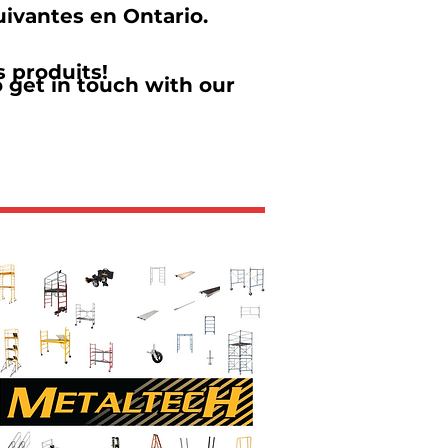
uivantes en Ontario.
s produits!
o get in touch with our