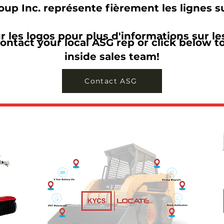
up Inc. représente fièrement les lignes s
r les logos pour plus d'informations sur le
ontact your local ASG rep or click below t
inside sales team!
Contact ASG