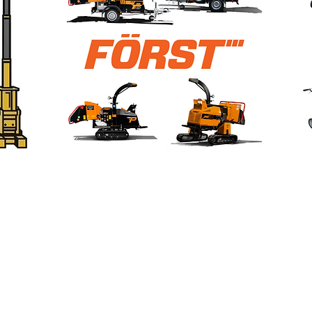
Products
ASG & Support
Rental Products
Home
Industrial Products
About ASG