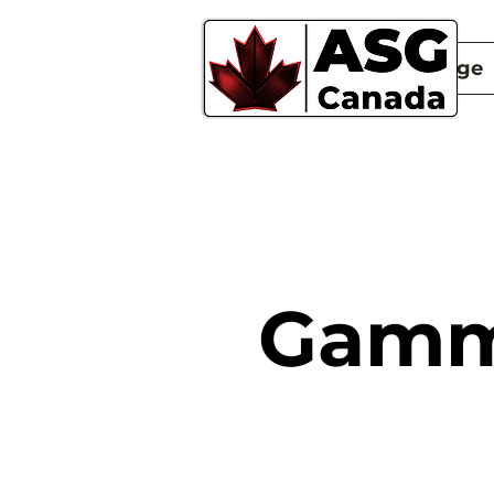
New Page
Gamme