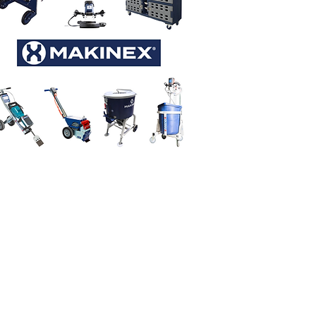
Contact Info
Toll Free: 877-344-1791
Email:
sales@asgcanada.ca